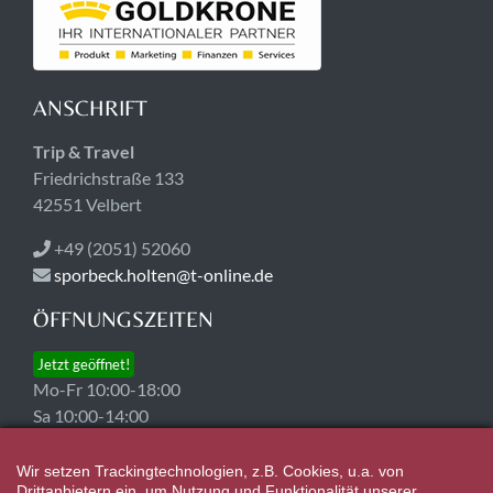
ANSCHRIFT
Trip & Travel
Friedrichstraße 133
42551 Velbert
+49 (2051) 52060
sporbeck.holten@t-online.de
ÖFFNUNGSZEITEN
Jetzt geöffnet!
Mo-Fr 10:00-18:00
Sa 10:00-14:00
An den vier Samstagen vor Heiligabend ist unser
Wir setzen Trackingtechnologien, z.B. Cookies, u.a. von
Drittanbietern ein, um Nutzung und Funktionalität unserer