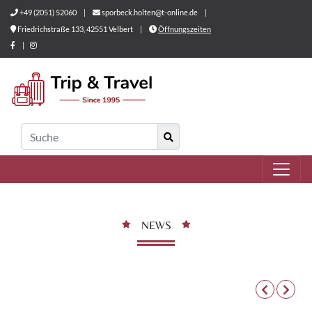
+49 (2051) 52060
|
sporbeck.holten@t-online.de
|
Friedrichstraße 133, 42551 Velbert
|
Öffnungszeiten
|
NEWS